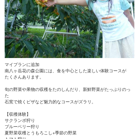
マイプランに追加
南八ヶ岳花の森公園には、食を中心とした楽しい体験コースが
たくさんあります。
旬の野菜や果物の収穫をたのしんだり、新鮮野菜がたっぷりのっ
た
石窯で焼くピザなど魅力的なコースがズラリ。
【収穫体験】
サクランボ狩り
ブルーベリー狩り
夏野菜収穫とうもろこし+季節の野菜
トマト狩り